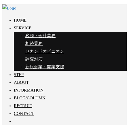
Skip
to
HOME
content
SERVICE
税務・会計業務
相続業務
セカンドオピニオン
調査対応
新規創業・開業⽀援
STEP
ABOUT
INFORMATION
BLOG/COLUMN
RECRUIT
CONTACT