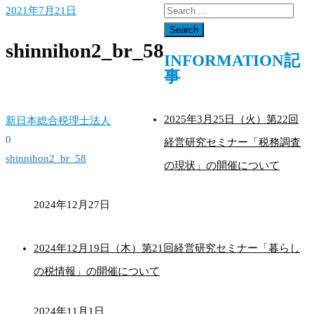
2021年7月21日
shinnihon2_br_58
INFORMATION記
事
2025年3月25日（火）第22回
新日本総合税理士法人
0
経営研究セミナー「税務調査
投
shinnihon2_br_58
の現状」の開催について
稿
ナ
2024年12月27日
ビ
2024年12月19日（木）第21回経営研究セミナー「暮らし
ゲ
の税情報」の開催について
ー
シ
2024年11月1日