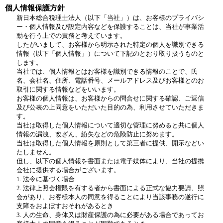
個人情報保護方針
新⽇本総合税理⼠法⼈（以下「当社」）は、お客様のプライバシ
ー・個人情報及び設定内容などを保護することは、当社が事業活
動を行う上での責務と考えています。
したがいまして、お客様から明示された特定の個人を識別できる
情報（以下「個人情報」）について下記のとおり取り扱うものと
します。
当社では、個人情報とはお客様を識別できる情報のことで、氏
名、会社名、住所、電話番号、メールアドレス及びお客様とのお
取引に関する情報などをいいます。
お客様の個人情報は、お客様からの問合せに関する確認、ご返信
及び公表の上同意をいただいた目的の為、利用させていただきま
す。
当社は取得した個人情報について適切な管理に努めると共に個人
情報の漏洩、改ざん、紛失などの危険防止に努めます。
当社は取得した個人情報を原則として第三者に提供、開示などい
たしません。
但し、以下の個人情報を書面または電子媒体により、当社の提携
会社に提供する場合がございます。
1. 法令に基づく場合
2. 法律上照会権限を有する者から書面による正式な協力要請、照
会があり、お客様本人の同意を得ることにより当該事務の遂行に
支障をおよぼすおそれがあるとき
3. 人の生命、身体又は財産保護の為に必要がある場合であってお