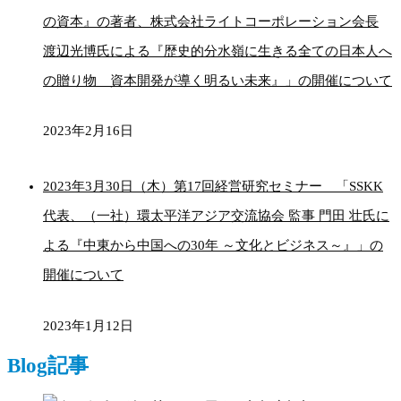
の資本』の著者、株式会社ライトコーポレーション会長
渡辺光博氏による『歴史的分水嶺に生きる全ての日本人へ
の贈り物 資本開発が導く明るい未来』」の開催について
2023年2月16日
2023年3月30日（木）第17回経営研究セミナー 「SSKK
代表、（一社）環太平洋アジア交流協会 監事 門田 壮氏に
よる『中東から中国への30年 ～文化とビジネス～』」の
開催について
2023年1月12日
Blog記事