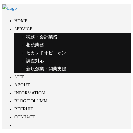
Skip
to
HOME
content
SERVICE
税務・会計業務
相続業務
セカンドオピニオン
調査対応
新規創業・開業⽀援
STEP
ABOUT
INFORMATION
BLOG/COLUMN
RECRUIT
CONTACT